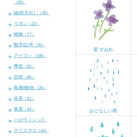
（39）
線/吹き出し
（38）
リボン
（23）
植物
（77）
数字/記号
（20）
菫 すみれ
アイコン
（106）
季節
（55）
自然
（96）
鳥/動物/魚
（26）
赤系
（31）
青系
（34）
おとなしい雨
ハロウィン
（7）
クリスマス
（44）