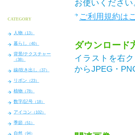
お使いください
ご利用規約は
CATEGORY
人物
（13）
ダウンロード
暮らし
（40）
背景/テクスチャー
イラストを右ク
（38）
からJPEG・P
線/吹き出し
（37）
リボン
（23）
植物
（78）
数字/記号
（18）
アイコン
（102）
季節
（51）
自然
（94）