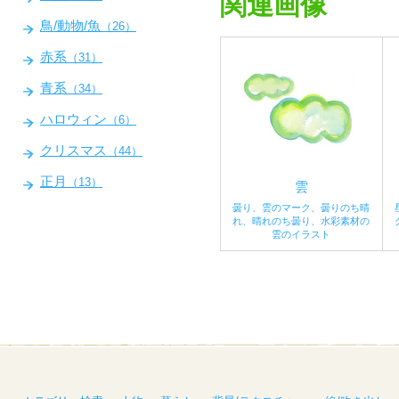
関連画像
鳥/動物/魚
（26）
赤系
（31）
青系
（34）
ハロウィン
（6）
クリスマス
（44）
正月
（13）
雲
曇り、雲のマーク、曇りのち晴
れ、晴れのち曇り、水彩素材の
雲のイラスト