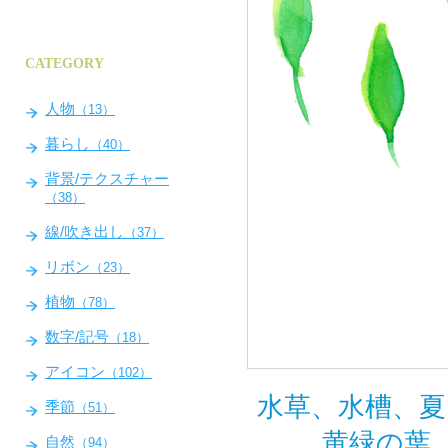
CATEGORY
人物
（13）
暮らし
（40）
背景/テクスチャー
（38）
線/吹き出し
（37）
リボン
（23）
植物
（78）
数字/記号
（18）
アイコン
（102）
水草、水槽、夏
季節
（51）
黄緑の葉
自然
（94）