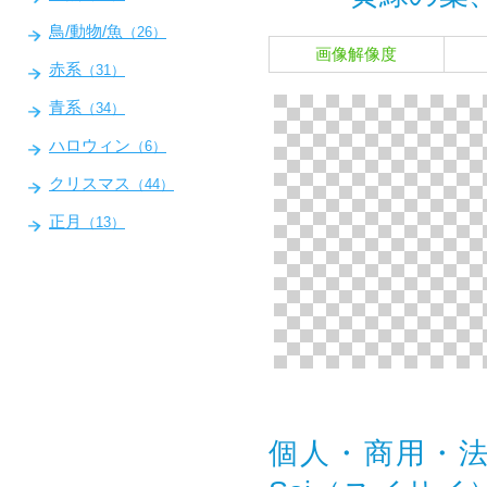
鳥/動物/魚
（26）
画像解像度
赤系
（31）
青系
（34）
ハロウィン
（6）
クリスマス
（44）
正月
（13）
個人・商用・法