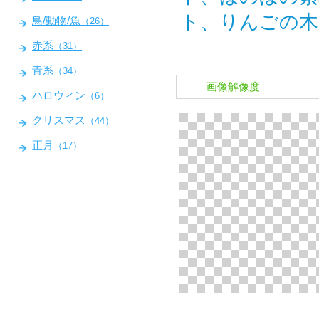
ト、りんごの木
鳥/動物/魚
（26）
赤系
（31）
青系
（34）
画像解像度
ハロウィン
（6）
クリスマス
（44）
正月
（17）