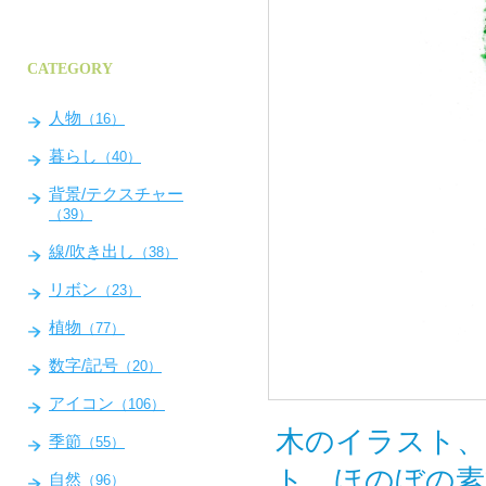
CATEGORY
人物
（16）
暮らし
（40）
背景/テクスチャー
（39）
線/吹き出し
（38）
リボン
（23）
植物
（77）
数字/記号
（20）
アイコン
（106）
木のイラスト、
季節
（55）
ト、ほのぼの素
自然
（96）