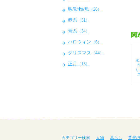
鳥/動物/魚
（26）
赤系
（31）
青系
（34）
関
ハロウィン
（6）
クリスマス
（44）
水
正月
（13）
り
カテゴリー検索
人物
暮らし
背景/