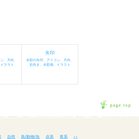
矢印
コン、方向、
水彩の矢印、アイコン、方向、
、イラスト
右向き、水彩画、イラスト
節
自然
鳥/動物/魚
赤系
青系
ハ