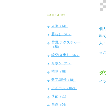
CATEGORY
人物
（13）
個人
暮らし
（40）
料
背景/テクスチャー
人
（38）
線/吹き出し
（37）
リボン
（23）
植物
（78）
ダ
数字/記号
（18）
イラ
アイコン
（102）
季節
（51）
自然
（94）