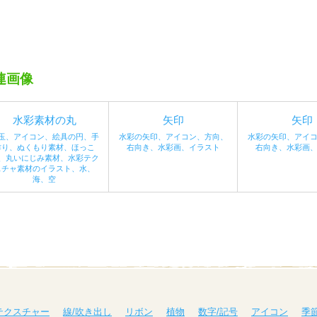
連画像
水彩素材の丸
矢印
矢印
玉、アイコン、絵具の円、手
水彩の矢印、アイコン、方向、
水彩の矢印、アイ
作り、ぬくもり素材、ほっこ
右向き、水彩画、イラスト
右向き、水彩画
、丸いにじみ素材、水彩テク
スチャ素材のイラスト、水、
海、空
テクスチャー
線/吹き出し
リボン
植物
数字/記号
アイコン
季