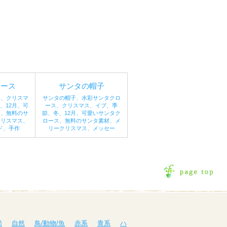
ロース
サンタの帽子
ス、クリスマ
サンタの帽子、水彩サンタクロ
、12月、可
ース、クリスマス、イブ、季
ス、無料のサ
節、冬、12月、可愛いサンタク
クリスマス、
ロース、無料のサンタ素材、メ
ド、手作
リークリスマス、メッセー
節
自然
鳥/動物/魚
赤系
青系
ハ