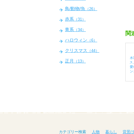
鳥/動物/魚
（26）
赤系
（31）
青系
（34）
関
ハロウィン
（6）
クリスマス
（44）
水
正月
（13）
ス
愛
ン
カテゴリー検索
人物
暮らし
背景/