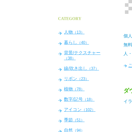
CATEGORY
人物
（13）
個人
暮らし
（40）
無
背景/テクスチャー
人
（38）
線/吹き出し
（37）
リボン
（23）
植物
（78）
ダ
数字/記号
（18）
イラ
アイコン
（102）
季節
（51）
自然
（94）