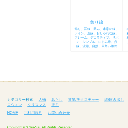
飾り線
飾り、罫線、囲み、水彩の線、
ライン、直線、おしゃれな線、
フレーム、デコラティブ、リボ
ン、シンプル、にじみ線、点
線、波線、自然、四角い線の
カテゴリー検索
人物
暮らし
背景/テクスチャー
線/吹き出し
ロウィン
クリスマス
正月
HOME
ご利用規約
お問い合わせ
Copyright (C) Sui-Sai. All Rights Reserved.