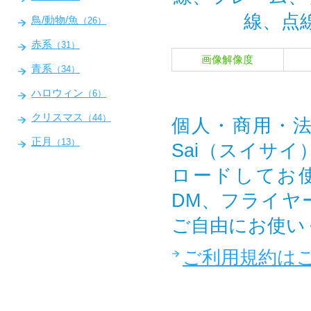
線、点
鳥/動物/魚
（26）
赤系
（31）
画像解像度
青系
（34）
ハロウィン
（6）
クリスマス
（44）
個人・商用・法
正月
（13）
Sai（スイサ
ロードしてお
DM、フライヤ
ご自由にお使い
ご利用規約は