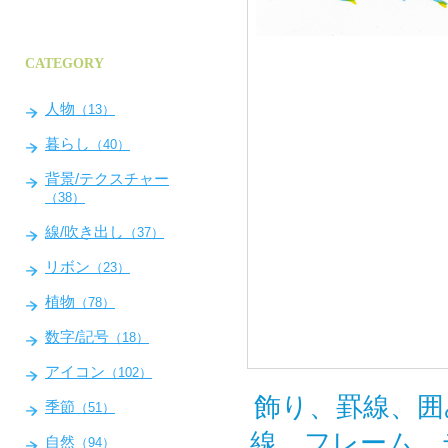
CATEGORY
人物
（13）
暮らし
（40）
背景/テクスチャー
（38）
線/吹き出し
（37）
リボン
（23）
植物
（78）
数字/記号
（18）
アイコン
（102）
飾り、罫線、囲
季節
（51）
線、フレーム、
自然
（94）