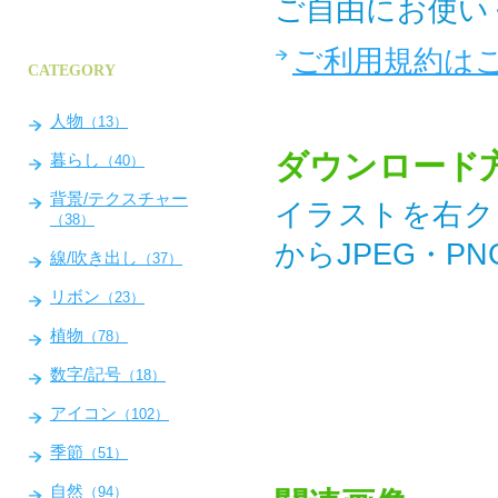
ご自由にお使い
ご利用規約は
CATEGORY
人物
（13）
ダウンロード
暮らし
（40）
背景/テクスチャー
イラストを右ク
（38）
からJPEG・P
線/吹き出し
（37）
リボン
（23）
植物
（78）
数字/記号
（18）
アイコン
（102）
季節
（51）
自然
（94）