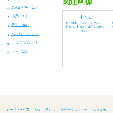
関連画像
鳥/動物/魚
（26）
赤系
（31）
木の枝
枝、流木、木の枝、自然の枝、
青系
（34）
折れ枝、枯れ木、水彩の枝のイ
ラスト
ハロウィン
（6）
クリスマス
（44）
正月
（13）
カテゴリー検索
人物
暮らし
背景/テクスチャー
線/吹き出し