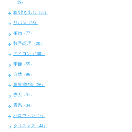
（39）
線/吹き出し
（38）
リボン
（23）
植物
（77）
数字/記号
（20）
アイコン
（106）
季節
（55）
自然
（96）
鳥/動物/魚
（26）
赤系
（31）
青系
（34）
ハロウィン
（7）
クリスマス
（44）