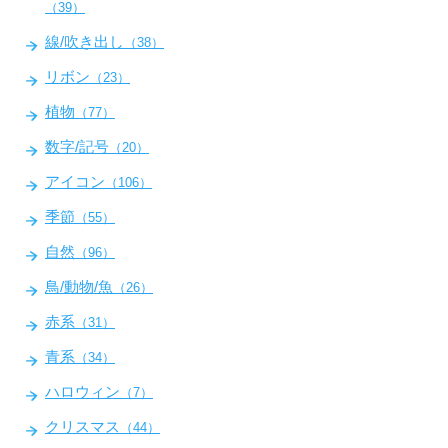
（39）
線/吹き出し
（38）
リボン
（23）
植物
（77）
数字/記号
（20）
アイコン
（106）
季節
（55）
自然
（96）
鳥/動物/魚
（26）
赤系
（31）
青系
（34）
ハロウィン
（7）
クリスマス
（44）